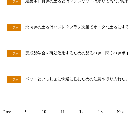
建築条件付きの土地とは？デメリットばかりでもない隠
コラム
北向きの土地はハズレ？プラン次第でオトクな土地にす
コラム
完成見学会を有効活用するための見るべき・聞くべきポ
コラム
ペットといっしょに快適に住むための注意や取り入れたい
コラム
9
10
11
12
13
Prev
Next