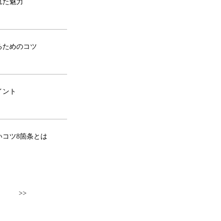
れた魅力
るためのコツ
イント
コツ8箇条とは
>>