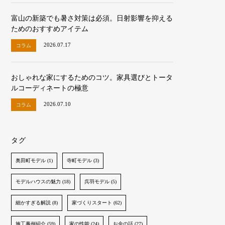
富山の新築でも暑さ対策は必須。日射影響を抑える
ためのおすすめアイテム
2026.07.17
コラム
おしゃれな家にするためのコツ。家具選びとトータ
ルコーディネートの極意
2026.07.10
コラム
タグ
奥田町モデル (1)
寺町モデル (3)
モデルハウスの魅力 (18)
呉羽モデル (5)
細かすぎる解説 (8)
家づくりスタート (62)
施工事例紹介 (59)
家の性能 (24)
お金の話 (27)