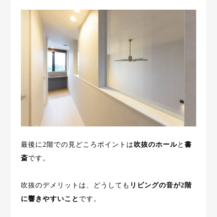
最後に2階での見どころポイントは
吹抜のホール
と
書
斎
です。
吹抜のデメリットは、どうしても
リビングの音が2階
に響きやすいこと
です。