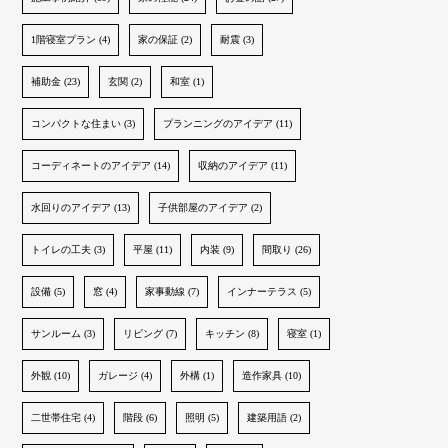
1階寝室プラン (4)
家の保証 (2)
耐震 (3)
補助金 (23)
玄関 (2)
和室 (1)
コンパクトな住まい (3)
プランニングのアイデア (11)
コーディネートのアイデア (14)
収納のアイデア (11)
水回りのアイデア (13)
子供部屋のアイデア (2)
トイレの工夫 (3)
平屋 (11)
内装 (9)
間取り (26)
設備 (5)
窓 (4)
家事動線 (7)
インナーテラス (5)
サンルーム (3)
リビング (7)
キッチン (8)
寝室 (1)
外観 (10)
ガレージ (4)
外構 (1)
造作家具 (10)
二世帯住宅 (4)
階段 (6)
照明 (5)
建築用語 (2)