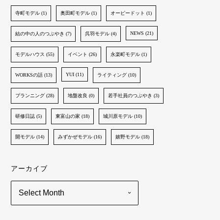
寺町モデル (1)
奥田町モデル (1)
オーピードット (1)
NEWS (21)
結の中の人のつぶやき (7)
呉羽モデル (4)
モデルハウス (55)
イベント (26)
永楽町モデル (1)
YUI (11)
WORKSの話 (13)
ライティング (10)
プランニング (28)
地盤改良 (0)
若手社員のつぶやき (3)
研修日誌 (5)
東富山の家 (18)
城川原モデル (10)
開モデル (14)
みずかぜモデル (16)
嬉野モデル (18)
アーカイブ