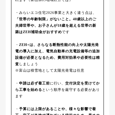
・みらいエコ住宅2026事業と大きく違う点は、
「世帯の年齢制限」がないこと。40歳以上のご
夫婦世帯や、お子さんが18歳を超える世帯の新
築はZEH補助金がおすすめ
です
・
ZEH+は、さらなる断熱性能の向上や太陽光発
電の導入に加え、電気自動車の充電設備等の追加
設備が必要となるため、費用対効果や必要性は精
査
しましょう
※富山は積雪地として太陽光発電は任意
・
申請は必ず着工前
に行い、
交付決定を受けてか
ら工事を始める
という順序を厳守する必要があり
ます
・
予算には上限があることや、様々な影響で着