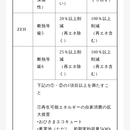
い）
性）
20％以上削
100％以上
断熱等
減
削減
ZEH
級5
（再エネ除
（再エネ含
く）
む）
25％以上削
100％以上
断熱等
減
削減
級6
（再エネ除
（再エネ含
く）
む）
下記の①・②の1項目以上を満たすこ
と
①再生可能エネルギーの自家消費の拡
大措置
•おひさまエコキュート
•蓄電池（ただし、初期実効容量5kWh