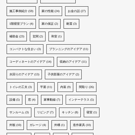
施工事例紹介 (59)
家の性能 (24)
お金の話 (27)
1階寝室プラン (4)
家の保証 (2)
耐震 (3)
補助金 (23)
玄関 (2)
和室 (1)
コンパクトな住まい (3)
プランニングのアイデア (11)
コーディネートのアイデア (14)
収納のアイデア (11)
水回りのアイデア (13)
子供部屋のアイデア (2)
トイレの工夫 (3)
平屋 (11)
内装 (9)
間取り (26)
設備 (5)
窓 (4)
家事動線 (7)
インナーテラス (5)
サンルーム (3)
リビング (7)
キッチン (8)
寝室 (1)
外観 (10)
ガレージ (4)
外構 (1)
造作家具 (10)