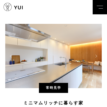
toggl
navig
常時見学
ミニマムリッチに暮らす家