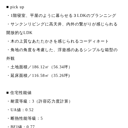
■ pick up
・1階寝室、平屋のように暮らせる３LDKのプランニング
・サンクンリビングに高天井、内外の繋がりが感じられる
開放的なLDK
・木の上質なあたたかさを感じられるコーディネート
・角地の角度を考慮した、浮遊感のあるシンプルな箱型の
外観
・土地面積／186.12㎡（56.34坪）
・延床面積／116.58㎡（35.26坪)
■ 住宅性能値
・耐震等級：3（許容応力度計算）
・UA値：0.52
・断熱性能等級：5
・BEI値：0.77