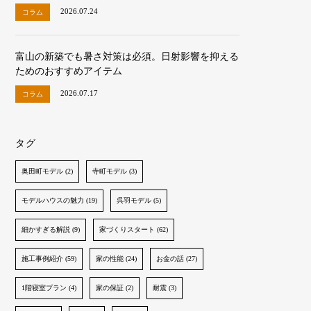
2026.07.24
コラム
富山の新築でも暑さ対策は必須。日射影響を抑える
ためのおすすめアイテム
2026.07.17
コラム
タグ
奥田町モデル (2)
寺町モデル (3)
モデルハウスの魅力 (19)
呉羽モデル (5)
細かすぎる解説 (9)
家づくりスタート (62)
施工事例紹介 (59)
家の性能 (24)
お金の話 (27)
1階寝室プラン (4)
家の保証 (2)
耐震 (3)