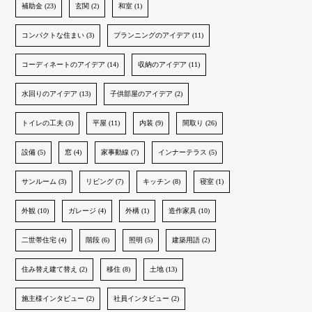
補助金 (23)
玄関 (2)
和室 (1)
コンパクトな住まい (3)
プランニングのアイデア (11)
コーディネートのアイデア (14)
収納のアイデア (11)
水回りのアイデア (13)
子供部屋のアイデア (2)
トイレの工夫 (3)
平屋 (11)
内装 (9)
間取り (26)
設備 (5)
窓 (4)
家事動線 (7)
インナーテラス (5)
サンルーム (3)
リビング (7)
キッチン (8)
寝室 (1)
外観 (10)
ガレージ (4)
外構 (1)
造作家具 (10)
二世帯住宅 (4)
階段 (6)
照明 (5)
建築用語 (2)
住み替え建て替え (2)
移住 (8)
土地 (13)
施主様インタビュー (2)
社員インタビュー (2)