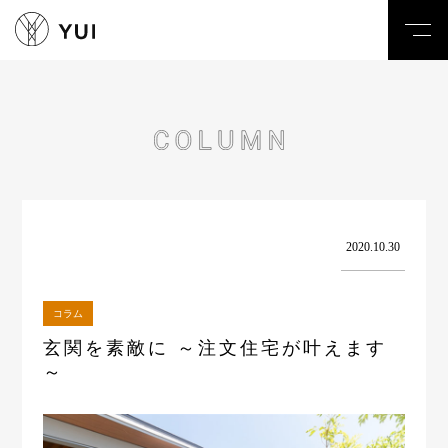
toggl
navig
2020.10.30
コラム
玄関を素敵に ～注文住宅が叶えます
～