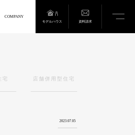
toggle
COMPANY
navigatio
モデルハウス
資料請求
住宅
店舗併用型住宅
2023.07.05